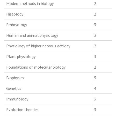
Modern methods in biology
2
Histology
2
Embryology
3
Human and animal physiology
3
Physiology of higher nervous activity
2
Plant physiology
3
Foundations of molecular biology
2
Biophysics
5
Genetics
4
Immunology
3
Evolution theories
3