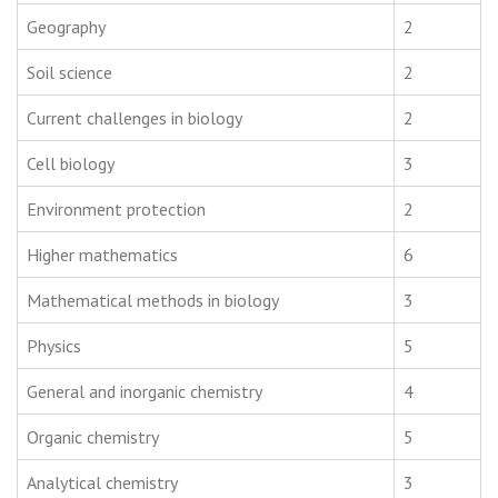
Geography
2
Soil science
2
Current challenges in biology
2
Cell biology
3
Environment protection
2
Higher mathematics
6
Mathematical methods in biology
3
Physics
5
General and inorganic chemistry
4
Organic chemistry
5
Analytical chemistry
3