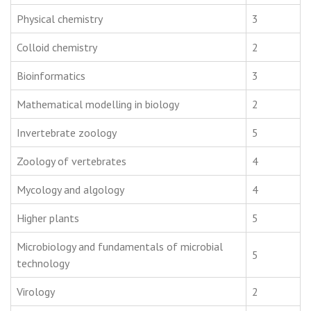
Physical chemistry
3
Colloid chemistry
2
Bioinformatics
3
Mathematical modelling in biology
2
Invertebrate zoology
5
Zoology of vertebrates
4
Mycology and algology
4
Higher plants
5
Microbiology and fundamentals of microbial
5
technology
Virology
2