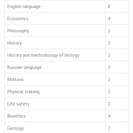
English language
8
Economics
4
Philosophy
2
History
2
History and methodology of biology
2
Russian language
2
Rhetoric
2
Physical training
2
Life safety
2
Bioethics
4
Geology
2