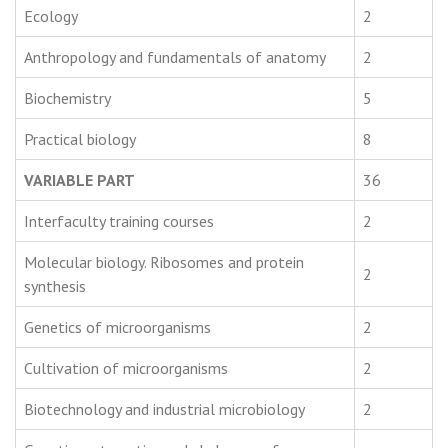
Ecology
2
Anthropology and fundamentals of anatomy
2
Biochemistry
5
Practical biology
8
VARIABLE PART
36
Interfaculty training courses
2
Molecular biology. Ribosomes and protein
2
synthesis
Genetics of microorganisms
2
Cultivation of microorganisms
2
Biotechnology and industrial microbiology
2