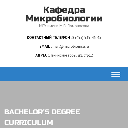
Skip
Кафедра
to
content
Микробиологии
МГУ имени М.В. Ломоносова
КОНТАКТНЫЙ ТЕЛЕФОН
8 (495) 939-45-45
EMAIL
mail@microbiomsu.ru
АДРЕС
Ленинские горы, д1, стр12
BACHELOR’S DEGREE
CURRICULUM