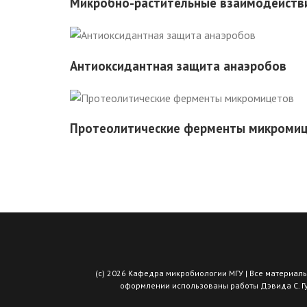
Микробно-растительные взаимодейств
Антиоксидантная защита анаэробов
Протеолитические ферменты микроми
(с) 2026 Кафедра микробиологии МГУ | Все материалы
оформлении использованы работы Дэвида С. Гудс