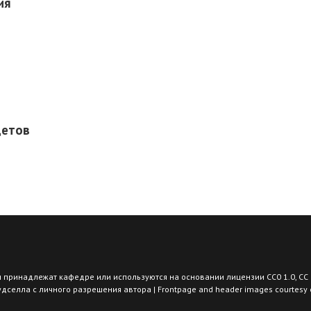
ия
цетов
 принадлежат кафедре или используются на основании лицензии CC0 1.0, СС 
елла с личного разрешения автора | Frontpage and header images courtesy of