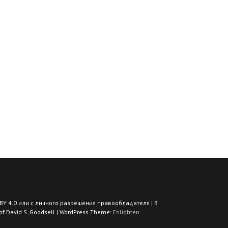
BY 4.0 или с личного разрешения правообладателя | В
 David S. Goodsell | WordPress Theme:
Enlighten