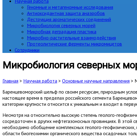
Научная работа
Геномные и метагеномные исследования
Антиоксидантная защита анаэробов
Деструкция ароматических соединений
Микробиология северных морей
Микробная деградация пластика
Микробно-растительные взаимодействия
Протеолитические ферменты микромицетов
Сотрудники
Микробиология северных мо
Главная
>
Научная работа
>
Основные научные направления
>
М
Баренцевоморский шельф по своим ресурсам, природным услов
настоящее время в пределах российского сегмента Баренцев
категории крупности относится к уникальным и входит в перву
Несмотря на относительно высокую степень геолого-геофизич
сосредоточен в других нефтегазоносных провинциях. В этой 
необходимо обобщение комплексных геолого-геофизических, г
области биогеохимии органического вещества осадочных толщ