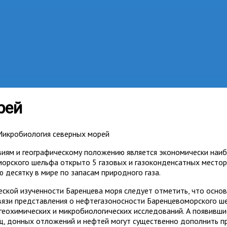
рей
икробиология северных морей
иям и географическому положению является экономически наиб
оморского шельфа открыто 5 газовых и газоконденсатных мест
ю десятку в мире по запасам природного газа.
еской изученности Баренцева моря следует отметить, что осно
связи представления о нефтегазоносности Баренцевоморского ш
еохимических и микробиологических исследований. А появивши
, донных отложений и нефтей могут существенно дополнить пре