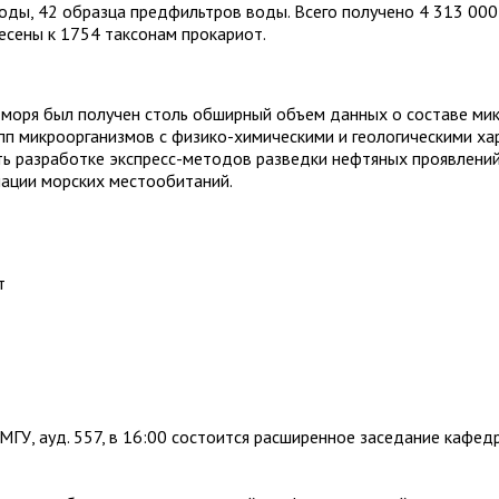
воды, 42 образца предфильтров воды. Всего получено 4 313 000
сены к 1754 таксонам прокариот.
моря был получен столь обширный объем данных о составе ми
п микроорганизмов с физико-химическими и геологическими хар
ь разработке экспресс-методов разведки нефтяных проявлений
ации морских местообитаний.
т
 МГУ, ауд. 557, в 16:00 состоится расширенное заседание кафед