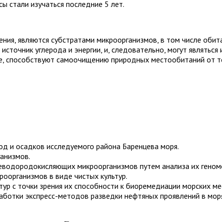
ы стали изучаться последние 5 лет.
ения, являются субстратами микроорганизмов, в том числе оби
источник углерода и энергии, и, следовательно, могут являтьс
, способствуют самоочищению природных местообитаний от те
д и осадков исследуемого района Баренцева моря.
анизмов.
еводородокисляющих микроорганизмов путем анализа их геном
организмов в виде чистых культур.
ур с точки зрения их способности к биоремедиации морских ме
аботки экспресс-методов разведки нефтяных проявлений в моря