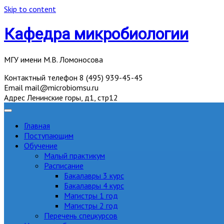
Skip to content
Кафедра микробиологии
МГУ имени М.В. Ломоносова
Контактный телефон
8 (495) 939-45-45
Email
mail@microbiomsu.ru
Адрес
Ленинские горы, д1, стр12
Главная
Поступающим
Обучение
Малый практикум
Расписание
Бакалавры 3 курс
Бакалавры 4 курс
Магистры 1 год
Магистры 2 год
Перечень спецкурсов