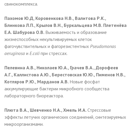
свинокомплекса.
Пахомов Ю.Д, Коровенкова Н.В., Валитова Р.К.,
Блинкова Л.П., Крылов В.Н., Буркальцева М.В. Плетенёва
Е.А. Шабурова О.В.
Выживаемость и образование
жизнеспособных некультивируемых клеток
фагочувствительных и фагорезистентных
Pseudomonas
aeruginosa
и
E.
coli
при стрессах.
Пелевина А.В., Николаев Ю.А., Грачев В.А., Дорофеев
А.Г., Каллистова А.Ю., Берестовская Ю.Ю., Пименов Н.В.,
Котляров Р.Ю., Марданов А.В.
Новые фосфат
аккумулирующие бактерии микробного сообщества
лабораторного биореактора.
Плюта В.А., Шевченко Н.А., Хмель И.А.
Стрессовые
эффекты летучих органических соединений, синтезируемых
микроорганизмами.