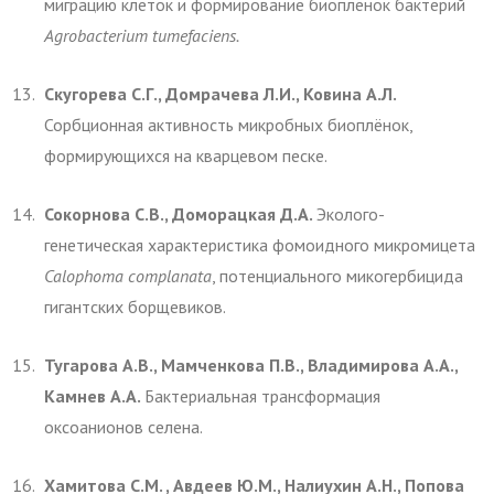
миграцию клеток и формирование биоплёнок бактерий
Agrobacterium
tumefaciens.
Скугорева С.Г., Домрачева Л.И., Ковина А.Л.
Сорбционная активность микробных биоплёнок,
формирующихся на кварцевом песке.
Сокорнова С.В., Доморацкая Д.А.
Эколого-
генетическая характеристика фомоидного микромицета
Calophoma complanata
, потенциального микогербицида
гигантских борщевиков.
Тугарова А.В., Мамченкова П.В., Владимирова А.А.,
Камнев А.А.
Бактериальная трансформация
оксоанионов селена.
Хамитова С.М. , Авдеев Ю.М., Налиухин А.Н., Попова