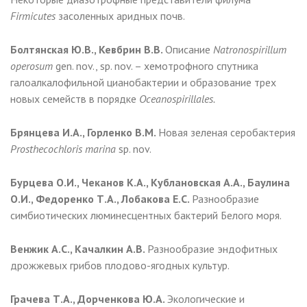
Firmicutes
засоленных аридных почв.
Болтянская Ю.В., Кевбрин В.В.
Описание
Natronospirillum
operosum
gen. nov., sp. nov. – хемотрофного спутника
галоалкалофильной цианобактерии и образование трех
новых семейств в порядке
Oceanospirillales.
Брянцева И.А., Горленко В.М.
Новая зеленая серобактерия
Prosthecochloris marina
sp. nov.
Бурцева О.И., Чеканов К.А., Кублановская А.А., Баулина
О.И., Федоренко Т.А., Лобакова Е.С.
Разнообразие
симбиотических люминесцентных бактерий Белого моря.
Венжик А.С., Качалкин А.В.
Разнообразие эндофитных
дрожжевых грибов плодово-ягодных культур.
Грачева Т.А., Дорченкова Ю.А.
Экологические и