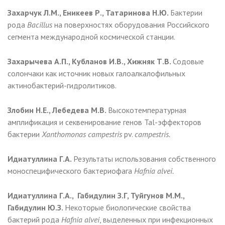
Захарчук Л.М., Еникеев Р., Татаринова Н.Ю.
Бактерии
рода
Bacillus
на поверхностях оборудования Российского
сегмента международной космической станции.
Захарычева А.П., Кубланов И.В., Хижняк Т.В.
Содовые
солончаки как источник новых галоалкалофильных
актинобактерий-гидролитиков.
Злобин Н.Е., Лебедева М.В.
Высокотемпературная
амплификация и секвенирование генов Tal-эффекторов
бактерии
Xanthomonas campestris
pv.
campestris.
Идиатуллина Г.А.
Результаты использования собственного
моноспецифического бактериофага
Hafnia alve
i.
Идиатуллина Г.А., Габидулин З.Г, Туйгунов М.М.,
Габидулин Ю.З.
Некоторые биологические свойства
бактерий рода
Hafnia
alvei
, выделенных при инфекционных