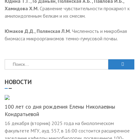
Юдина Т.Г. , Го Даньян, Полянская А.Б. , Павлова И.Б.,
Хамидова Х.М.
Сравнение чувствительности прокариот к
амилоидогенным белкам и их смесям.
Юмаков Д.Д., Полянская Л.М.
Численность и микробная
биомасса микроорганизмов темно-гумусовой почвы.
Найти:
НОВОСТИ
100 лет со дня рождения Елены Николаевны
Кондратьевой
16 декабря (вторник) 2025 года на биологическом
факультете МГУ, ауд. 557, в 16:00 состоится расширенное
заседание кафедры микробиологии, посвященное 100-