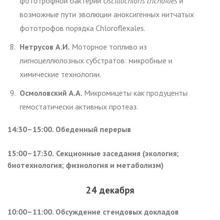
фототрофной бактерии
Oscillochloris trichoides
и
возможные пути эволюции аноксигенных нитчатых
фототрофов порядка Chloroflexales.
Нетрусов
А.И.
Моторное топливо из
лигноцеллюлозных субстратов: микробные и
химические технологии.
Осмоловский А.А.
Микромицеты как продуценты
гемостатически активных протеаз.
14:30–15:00. Обеденный перерыв
15:00–17:30.
Секционные заседания (экология;
биотехнология; физиология и метаболизм)
24 декабря
10:00–11:00. Обсуждение стендовых докладов