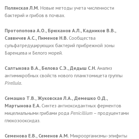
Полянская Л.М.
Новые методы учета численности
бактерий и грибов в почвах.
Протопопова А.О., Брюханов А.Л., Кадников В.В.,
Саввичев А.С., Пименов Н.В.
Сообщества
сульфатредуцирующих бактерий прибрежной зоны
Баренцева и Белого морей.
Cалтыкова В.А., Белова С.Э., Дедыш С.Н.
Анализ
антимикробных свойств нового планктомицета группы
Pirellula.
Семашко Т.В., Жуковская Л.А., Демешко О.Д.,
Мартынова Е.А.
Синтез антиоксидантных ферментов
мицелиальными грибами рода
Penicill
ium
– продуцентами
глюкозооксидаз.
Семенова Е.В., Семенов А.М.
Микроорганизмы-эпифиты