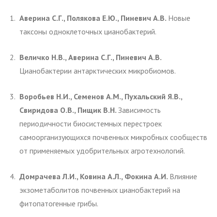
Аверина С.Г., Полякова Е.Ю., Пиневич А.В.
Новые
таксоны одноклеточных цианобактерий.
Величко Н.В., Аверина С.Г., Пиневич А.В.
Цианобактерии антарктических микробиомов.
Воробьев Н.И., Семенов А.М., Пухальский Я.В.,
Свиридова О.В., Пищик В.Н.
Зависимость
периодичности биосистемных перестроек
самоорганизующихся почвенных микробных сообществ
от применяемых удобрительных агротехнологий.
Домрачева Л.И., Ковина А.Л., Фокина А.И.
Влияние
экзометаболитов почвенных цианобактерий на
фитопатогенные грибы.