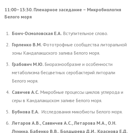
11:00–13:30. Пленарное заседание – Микробиология
Белого моря
Бонч-Осмоловская Е.А.
Вступительное слово.
Горленко В.М.
Фототрофные сообщества литоральной
зоны Кандалакшского залива Белого моря.
Грабович М.Ю.
Биоразнообразие и особенности
метаболизма бесцветных серобактерий литорали
Белого моря.
Савичев А.С.
Микробные процессы циклов углерода и
серы в Кандалакшском заливе Белого моря.
Бубнова Е.А.
Исследования микобиоты Белого моря.
Летаров А.В., Саввичев А.С., Летарова М.А., О.Н.
Лунина, Бабенко В.В., Болдырева Д.И., Краснова Е.Д.