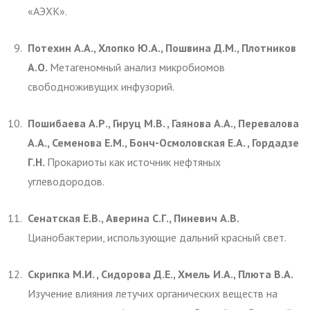
«АЭХК».
Потехин А.А., Хлопко Ю.А., Пошвина Д.М., Плотников
А.О.
Метагеномный анализ микробиомов
свободноживущих инфузорий.
Пошибаева А.Р., Гируц М.В. , Гаянова А.А., Перевалова
А.А.,
Семенова Е.М., Бонч-Осмоловская Е.А. , Гордадзе
Г.Н.
Прокариоты как источник нефтяных
углеводородов.
Сенатская Е.В., Аверина С.Г., Пиневич А.В.
Цианобактерии, использующие дальний красный свет.
Скрипка М.И. , Сидорова Д.Е., Хмель И.А., Плюта В.А.
Изучение влияния летучих органических веществ на