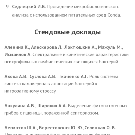
Седлецкий И.В.
Проведение микробиологического
анализа с использованием питательных сред Conda.
Стендовые доклады
Аленина К., Алескерова Л., Локтюшкин А., Мажуль М.,
Исмаилов
А.
Спектральные и кинетические характеристики
психрофильных симбиотических светящихся бактерий.
Ахова А.В., Суслова А.В., Ткаченко А.Г.
Роль системы
синтеза кадаверина в адаптации бактерий к
нитрозативному стрессу.
Бакулина А.В., Широких А.А.
Выделение фитопатогенных
грибов с пшеницы, пораженной септориозом.
Бегматов Ш.А., Берестовская Ю. Ю.,Селицкая О. В.
Некоторые диазотрофные представители филума