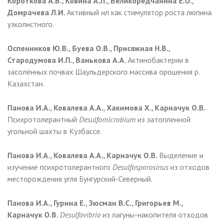
Короткова А.В., Ковина А.Л., Великоредчанина Е.О.,
Домрачева Л.И.
Активный ил как стимулятор роста люпина
узколистного.
Оспенников Ю.В., Буева О.В., Присяжная Н.В.,
Стародумова И.П., Ванькова А.А.
Актинобактерии в
засолённых почвах Шаульдерского массива орошения р.
Казахстан.
Панова И.А., Ковалева А.А., Хакимова Х., Карначук О.В.
Психротолерантный
Desulfomicrobium
из затопленной
угольной шахты в Кузбассе.
Панова И.А., Ковалева А.А., Карначук О.В.
Выделение и
изучение психротолерантного
Desul
fosporosinus
из отходов
месторождения угля Бунгурский-Северный.
Панова И.А., Гурина Е., Зюсман В.С., Григорьев М.,
Карначук О.В.
Desulfovibrio
из лагуны-накопителя отходов