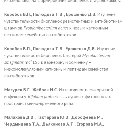
изохинолина на формирование биоплёнок стафилококков.
Коробов В.П., Полюдова Т.В. , Ерошенко Д.В.
Изучение
чувствительности биопленок резистентных к антибиотикам
штаммов
Propionibacterium acnes
к новым катионным
пептидам семейства лантибиотиков.
Коробов В.П., Полюдова Т.В., Ерошенко Д.В.
Изучение
чувствительности биопленок бактерий
Mycobacterium
2
smegmatis
mc
155 к варнерину и хоминину –
низкомолекулярным катионным пептидам семейства
лантибиотиков.
Мазурек Б.Г., Жебрак И.С.
Интенсивность микоризной
инфекции у
Trifolium pratense
L. в луговых фитоценозах
пространственно-временного ряда.
Малахова Д.В., Тактарова Ю.В., Дорофеева М.,
Чердынцева Т.А., Дьяконова А.Т., Егорова М.А.,