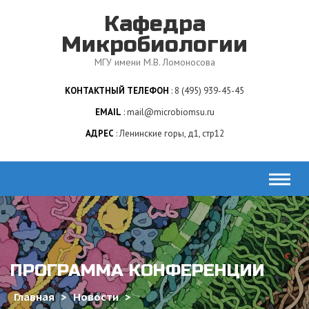
Skip
Кафедра
to
content
Микробиологии
МГУ имени М.В. Ломоносова
КОНТАКТНЫЙ ТЕЛЕФОН
8 (495) 939-45-45
EMAIL
mail@microbiomsu.ru
АДРЕС
Ленинские горы, д1, стр12
ПРОГРАММА КОНФЕРЕНЦИИ
Главная
>
Новости
>