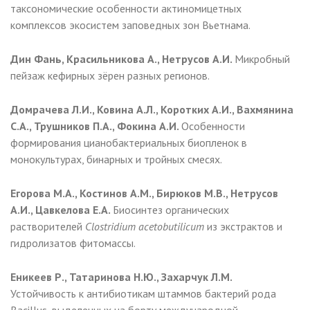
таксономические особенности актиномицетных
комплексов экосистем заповедных зон Вьетнама.
Дин Фань, Красильникова А., Нетрусов А.И.
Микробный
пейзаж кефирных зёрен разных регионов.
Домрачева Л.И., Ковина А.Л., Коротких А.И., Вахмянина
С.А., Трушников П.А., Фокина А.И.
Особенности
формирования цианобактериальных биопленок в
монокультурах, бинарных и тройных смесях.
Егорова М.А., Костинов А.М., Бирюков М.В., Нетрусов
А.И., Цавкелова Е.А.
Биосинтез органических
растворителей
Clostridium acetobutilicum
из экстрактов и
гидролизатов фитомассы.
Еникеев Р., Татаринова Н.Ю., Захарчук Л.М.
Устойчивость к антибиотикам штаммов бактерий рода
Bacillus, выделенных на борту международной