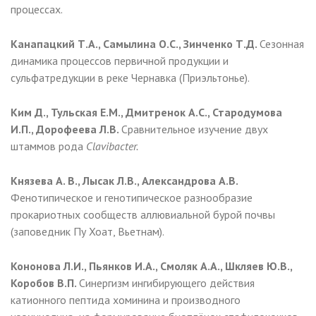
процессах.
Канапацкий Т.А., Самылина О.С., Зинченко Т.Д.
Сезонная
динамика процессов первичной продукции и
сульфатредукции в реке Чернавка (Приэльтонье).
Ким Д., Тульская Е.М., Дмитренок А.С., Стародумова
И.П., Дорофеева Л.В.
Сравнительное изучение двух
штаммов рода
Clavibacter.
Князева А. В., Лысак Л.В., Александрова А.В.
Фенотипическое и генотипическое разнообразие
прокариотных сообществ аллювиальной бурой почвы
(заповедник Пу Хоат, Вьетнам).
Кононова Л.И., Пьянков И.А., Смоляк А.А., Шкляев Ю.В.,
Коробов В.П.
Синергизм ингибирующего действия
катионного пептида хоминина и производного