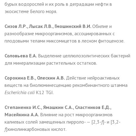
бурых водорослей и их роль в деградации нефти в
экосистеме Белого моря.
Сизов Л.Р., Лысак Л.В., Гмошинский В.И.
Обилие и
разнообразие микроорганизмов, ассоциированных с
плодовыми телами миксомицетов в лесном фитоценозе.
Соловьева Е.А.
Выделение целлюлозолитических бактерий
для минерализации растительных остатков.
Сорокина Е.В., Олескин А.В.
Действие нейроактивных
веществ на биолюминесценцию рекомбинантного штамма
Escherichia coli
K12 TGI.
Степаненко И.С., Ямашкин С.А., Сластников Е.Д.,
Масейкина А.А.
Влияние на рост микроорганизмов
калиевых солей замещенных пирроло- — [2,3-
f
]- и [3,2-
f
]хинолинкарбоновых кислот.