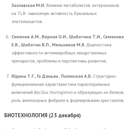
Заславская М.И.
Влияние метаболитов энтерококков
на TLR- зависимую активность буккальных
эпителиоцитов.
Семенов А.М., Верная О.И., Шабатина Т.И., Семенова
Е.В., Шабатин В.П., Мельников М.Я.
Диагностика
эффективности антимикробных лекарственных
препаратов, проблемы и перспективы развития.
Юдина Т.Г., Го Даньян , Полянская А.Б.
Структурно-
функциональная характеристика параспоральных
включений
Bacillus thuringiensis
и образующих их белков,
роль амилоидных фибрилл в формировании кристаллов.
БИОТЕХНОЛОГИЯ (23 декабря)