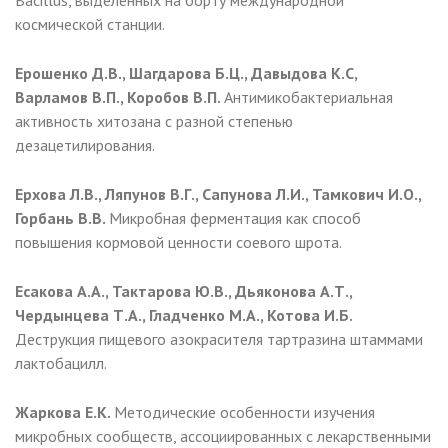
космической станции.
Ерошенко Д.В., Шагдарова Б.Ц., Давыдова К.С,
Варламов В.П., Коробов В.П.
Антимикобактериальная
активность хитозана с разной степенью
дезацетилирования.
Ерхова Л.В., Ляпунов В.Г., Сапунова Л.И., Тамкович И.О.,
Горбань В.В.
Микробная ферментация как способ
повышения кормовой ценности соевого шрота.
Есакова А.А., Тактарова Ю.В., Дьяконова А.Т.,
Чердынцева Т.А., Гладченко М.А., Котова И.Б.
Деструкция пищевого азокрасителя тартразина штаммами
лактобацилл.
Жаркова Е.К.
Методические особенности изучения
микробных сообществ, ассоциированных с лекарственными