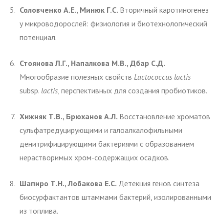
Соловченко А.Е., Минюк Г.С.
Вторичный каротиногенез
у микроводорослей: физиология и биотехнологический
потенциал.
Стоянова Л.Г., Напалкова М.В., Дбар С.Д.
Многообразие полезных свойств
Lactococcus
lactis
subsp.
lactis
, перспективных для создания пробиотиков.
Хижняк Т.В., Брюханов А.Л.
Восстановление хроматов
сульфатредуцирующими и галоалкалофильными
денитрифицирующими бактериями с образованием
нерастворимых хром-содержащих осадков.
Шапиро Т.Н., Лобакова Е.С.
Детекция генов синтеза
биосурфактантов штаммами бактерий, изолированными
из топлива.