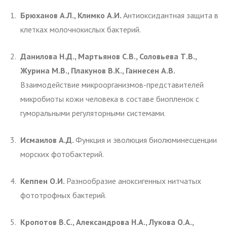
Брюханов А.Л., Климко А.И.
Антиоксидантная защита в
клетках молочнокислых бактерий.
Данилова Н.Д., Мартьянов С.В., Соловьева Т.В.,
Журина М.В., Плакунов В.К., Ганнесен А.В.
Взаимодействие микроорганизмов-представителей
микробиоты кожи человека в составе биопленок с
гуморальными регуляторными системами.
Исмаилов А.Д.
Функция и эволюция биолюминесценции
морских фотобактерий.
Кеппен О.И.
Разнообразие аноксигенных нитчатых
фототрофных бактерий.
Кропотов В.С., Александрова Н.А., Лукова О.А.,