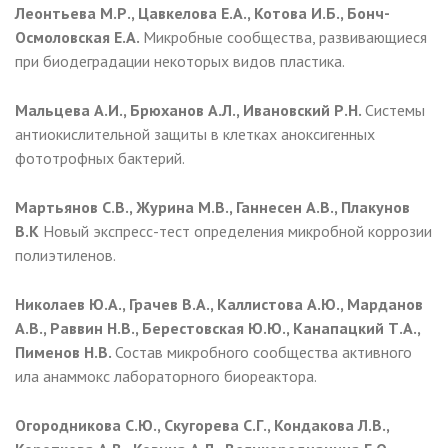
Леонтьева М.Р., Цавкелова Е.А., Котова И.Б.,
Бонч-
Осмоловская Е.А.
Микробные сообщества, развивающиеся
при биодеградации некоторых видов пластика.
Мальцева А.И., Брюханов А.Л., Ивановский Р.Н.
Системы
антиокислительной защиты в клетках аноксигенных
фототрофных бактерий.
Мартьянов С.В., Журина М.В., Ганнесен А.В., Плакунов
В.К
Новый экспресс-тест определения микробной коррозии
полиэтиленов.
Николаев Ю.А., Грачев В.А., Каллистова А.Ю., Марданов
А.В., Раввин Н.В., Берестовская Ю.Ю., Канапацкий Т.А.,
Пименов Н.В.
Состав микробного сообщества активного
ила анаммокс лабораторного биореактора.
Огородникова С.Ю., Скугорева С.Г., Кондакова Л.В.,