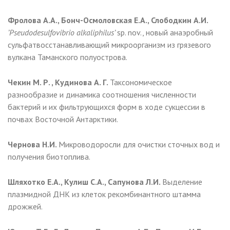
Фролова А.А., Бонч-Осмоловская Е.А., Слободкин А.И.
’
Pseudodesulfovibrio
alkaliphilus’
sp. nov., новый анаэробный
сульфатвосстанавливающий микроорганизм из грязевого
вулкана Таманского полуострова.
Чекин М. Р. , Кудинова А. Г.
Таксономическое
разнообразие и динамика соотношения численности
бактерий и их фильтрующихся форм в ходе сукцессии в
почвах Восточной Антарктики.
Чернова Н.И.
Микроводоросли для очистки сточных вод и
получения биотоплива.
Шляхотко Е.А., Кулиш С.А., Сапунова Л.И.
Выделение
плазмидной ДНК из клеток рекомбинантного штамма
дрожжей.