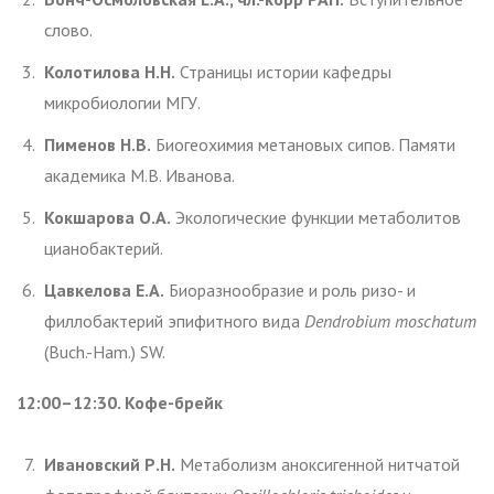
слово.
Колотилова Н.Н.
Страницы истории кафедры
микробиологии МГУ.
Пименов Н.В.
Биогеохимия метановых сипов. Памяти
академика М.В. Иванова.
Кокшарова
О.А.
Экологические функции метаболитов
цианобактерий.
Цавкелова Е.А.
Биоразнообразие и роль ризо- и
филлобактерий эпифитного вида
Dendrobium mo
schatum
(Buch.-Ham.) SW.
12:00–12:30. Кофе-брейк
Ивановский Р.Н.
Метаболизм аноксигенной нитчатой