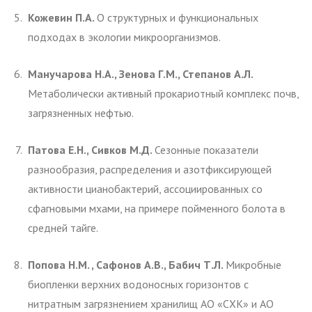
Кожевин П.А.
О структурных и функциональных
подходах в экологии микроорганизмов.
Манучарова Н.А., Зенова Г.М., Степанов А.Л.
Метаболически активный прокариотный комплекс почв,
загрязненных нефтью.
Патова Е.Н., Сивков М.Д.
Сезонные показатели
разнообразия, распределения и азотфиксирующей
активности цианобактерий, ассоциированных со
сфагновыми мхами, на примере пойменного болота в
средней тайге.
Попова Н.М. , Сафонов А.В., Бабич Т.Л.
Микробные
биопленки верхних водоносных горизонтов с
нитратным загрязнением хранилищ АО «СХК» и АО