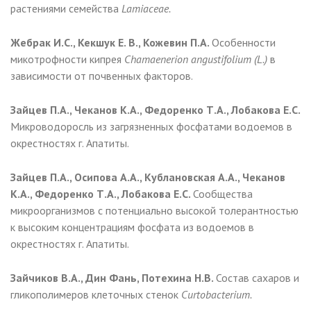
растениями семейства
Lamiaceae.
Жебрак И.С., Кекшук Е. В., Кожевин П.А.
Особенности
микотрофности кипрея
Chamaenerion angustifolium (L.)
в
зависимости от почвенных факторов.
Зайцев П.А., Чеканов К.А., Федоренко Т.А., Лобакова Е.С.
Микроводоросль из загрязненных фосфатами водоемов в
окрестностях г. Апатиты.
Зайцев П.А., Осипова А.А., Кублановская А.А., Чеканов
К.А., Федоренко Т.А., Лобакова Е.С.
Сообщества
микроорганизмов с потенциально высокой толерантностью
к высоким концентрациям фосфата из водоемов в
окрестностях г. Апатиты.
Зайчиков В.А., Дин Фань, Потехина Н.В.
Состав сахаров и
гликополимеров клеточных стенок
Curtobacterium.