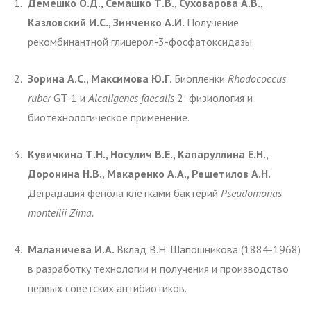
Демешко О.Д., Семашко Т.В., Суховарова А.В.,
Казловский И.С., Зинченко А.И.
Получение
рекомбинантной глицерол-3-фосфатоксидазы.
Зорина А.С., Максимова Ю.Г.
Биопленки
Rhodoco
ccus
ruber
GT-1 и
Alcaligenes
faecalis
2: физиология и
биотехнологическое применение.
Кувичкина Т.Н., Носулич В.Е., Капаруллина Е.Н.,
Доронина Н.В.,
Макаренко А.А., Решетилов А.Н.
Деградация фенола клетками бактерий
Pseudomonas
monteilii Zima.
Маланичева И.А.
Вклад В.Н. Шапошникова (1884-1968)
в разработку технологии и получения и производство
первых советских антибиотиков.