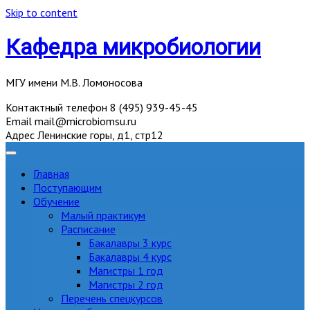
Skip to content
Кафедра микробиологии
МГУ имени М.В. Ломоносова
Контактный телефон
8 (495) 939-45-45
Email
mail@microbiomsu.ru
Адрес
Ленинские горы, д1, стр12
Главная
Поступающим
Обучение
Малый практикум
Расписание
Бакалавры 3 курс
Бакалавры 4 курс
Магистры 1 год
Магистры 2 год
Перечень спецкурсов