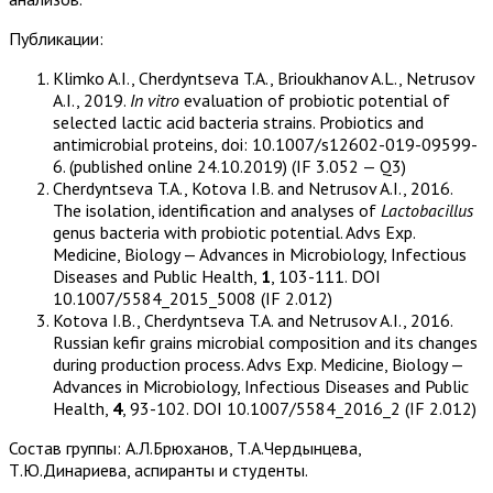
Публикации:
Klimko A.I., Cherdyntseva T.A., Brioukhanov A.L., Netrusov
A.I., 2019.
In vitro
evaluation of probiotic potential of
selected lactic acid bacteria strains. Probiotics and
antimicrobial proteins, doi: 10.1007/s12602-019-09599-
6. (published online 24.10.2019) (IF 3.052 — Q3)
Cherdyntseva T.A., Kotova I.B. and Netrusov A.I., 2016.
The isolation, identification and analyses of
Lactobacillus
genus bacteria with probiotic potential. Advs Exp.
Medicine, Biology — Advances in Microbiology, Infectious
Diseases and Public Health,
1
, 103-111. DOI
10.1007/5584_2015_5008 (IF 2.012)
Kotova I.B., Cherdyntseva T.A. and Netrusov A.I., 2016.
Russian kefir grains microbial composition and its changes
during production process. Advs Exp. Medicine, Biology —
Advances in Microbiology, Infectious Diseases and Public
Health,
4
, 93-102. DOI 10.1007/5584_2016_2 (IF 2.012)
Состав группы: А.Л.Брюханов, Т.А.Чердынцева,
Т.Ю.Динариева, аспиранты и студенты.