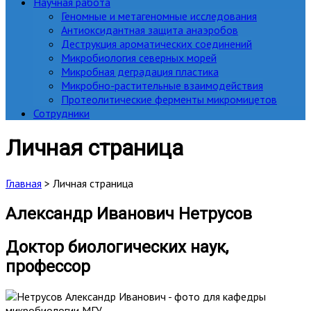
Научная работа
Геномные и метагеномные исследования
Антиоксидантная защита анаэробов
Деструкция ароматических соединений
Микробиология северных морей
Микробная деградация пластика
Микробно-растительные взаимодействия
Протеолитические ферменты микромицетов
Сотрудники
Личная страница
Главная
>
Личная страница
Александр
Иванович
Нетрусов
Доктор биологических наук,
профессор