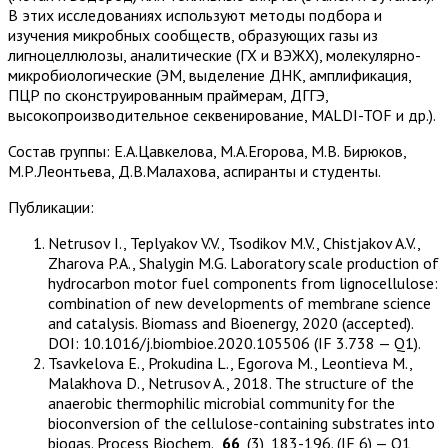
В этих исследованиях используют методы подбора и
изучения микробных сообществ, образующих газы из
лигноцеллюлозы, аналитические (ГХ и ВЭЖХ), молекулярно-
микробиологические (ЭМ, выделение ДНК, амплификация,
ПЦР по сконструированным праймерам, ДГГЭ,
высокопроизводительное секвенирование, MALDI-TOF и др.).
Состав группы: Е.А.Цавкелова, М.А.Егорова, М.В. Бирюков,
М.Р.Леонтьева, Д.В.Малахова, аспиранты и студенты.
Публикации:
Netrusov I., Teplyakov V.V., Tsodikov M.V., Chistjakov A.V.,
Zharova P.A., Shalygin M.G. Laboratory scale production of
hydrocarbon motor fuel components from lignocellulose:
combination of new developments of membrane science
and catalysis. Biomass and Bioenergy, 2020 (accepted).
DOI: 10.1016/j.biombioe.2020.105506 (IF 3.738 — Q1).
Tsavkelova E., Prokudina L., Egorova M., Leontieva M.,
Malakhova D., Netrusov A., 2018. The structure of the
anaerobic thermophilic microbial community for the
bioconversion of the cellulose-containing substrates into
biogas. Process Biochem.,
66
, (3), 183-196. (IF 6) — Q1