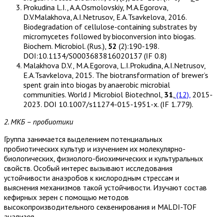
Prokudina L.I., A.A.Osmolovskiy, M.A.Egorova,
D.V.Malakhova, A.I.Netrusov, E.A.Tsavkelova, 2016.
Biodegradation of cellulose-containing substrates by
micromycetes followed by bioconversion into biogas.
Biochem. Microbiol. (Rus.),
52
(2):190-198.
DOI:10.1134/S0003683816020137 (IF 0.8)
Malakhova D.V., M.A.Egorova, L.I.Prokudina, A.I.Netrusov,
E.A.Tsavkelova, 2015. The biotransformation of brewer’s
spent grain into biogas by anaerobic microbial
communities. World J Microbiol Biotechnol,
31
,
(12),
2015-
2023. DOI 10.1007/s11274-015-1951-x. (IF 1.779).
2. МКБ – пробиотики
Группа занимается выделением потенциальных
пробиотических культур и изучением их молекулярно-
биологических, физиолого-биохимических и культуральных
свойств. Особый интерес вызывают исследования
устойчивости анаэробов к кислородным стрессам и
выяснения механизмов такой устойчивости. Изучают состав
кефирных зерен с помощью методов
высокопроизводительного секвенирования и MALDI-TOF
анализов.