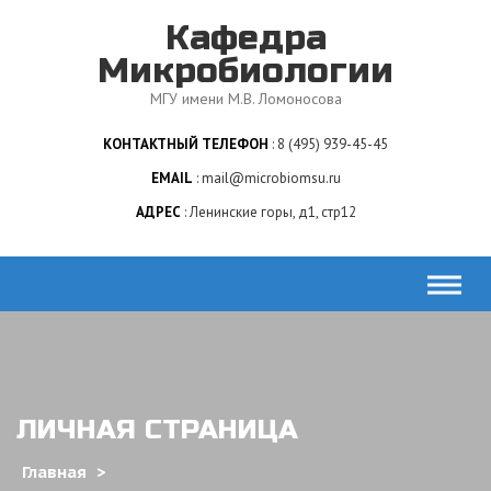
Skip
Кафедра
to
content
Микробиологии
МГУ имени М.В. Ломоносова
КОНТАКТНЫЙ ТЕЛЕФОН
8 (495) 939-45-45
EMAIL
mail@microbiomsu.ru
АДРЕС
Ленинские горы, д1, стр12
ЛИЧНАЯ СТРАНИЦА
Главная
>