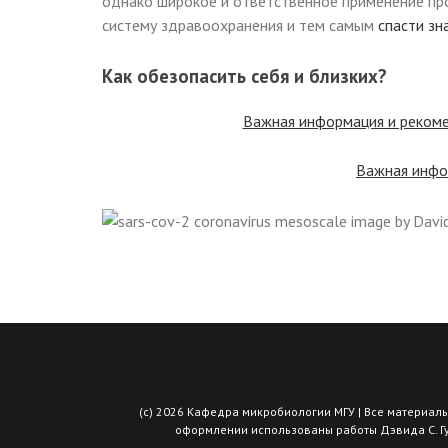
однако широкое и ответственное применение про
систему здравоохранения и тем самым
спасти зн
Как обезопасить себя и близких?
Важная информация и реком
Важная инфо
(с) 2026 Кафедра микробиологии МГУ | Все материалы
оформлении использованы работы Дэвида С. Гудс