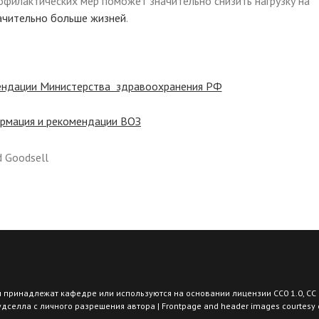
филактических мер поможет значительно снизить нагрузку на
ачительно больше жизней
.
ендации Министерства здравоохранения РФ
рмация и рекомендации ВОЗ
 принадлежат кафедре или используются на основании лицензии CC0 1.0, СС 
елла с личного разрешения автора | Frontpage and header images courtesy of