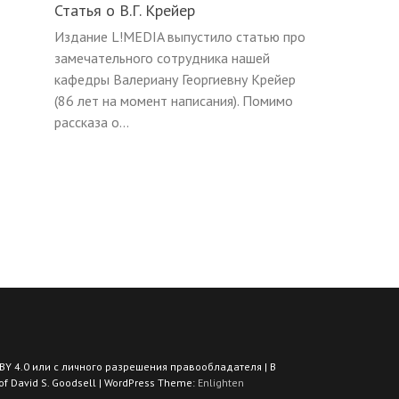
Статья о В.Г. Крейер
Издание L!MEDIA выпустило статью про
замечательного сотрудника нашей
кафедры Валериану Георгиевну Крейер
(86 лет на момент написания). Помимо
рассказа о...
BY 4.0 или с личного разрешения правообладателя | В
 David S. Goodsell | WordPress Theme:
Enlighten