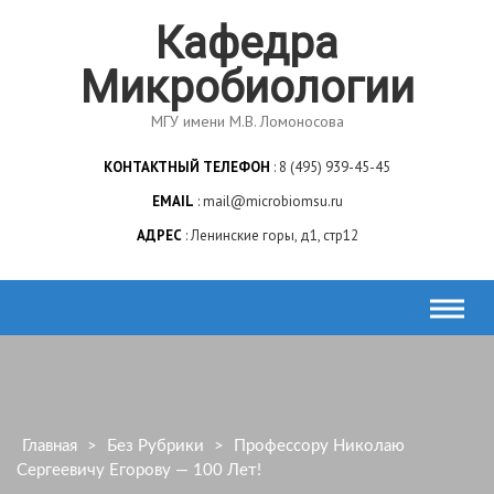
Кафедра
Микробиологии
МГУ имени М.В. Ломоносова
КОНТАКТНЫЙ ТЕЛЕФОН
8 (495) 939-45-45
EMAIL
mail@microbiomsu.ru
АДРЕС
Ленинские горы, д1, стр12
Главная
>
Без Рубрики
>
Профессору Николаю
Сергеевичу Егорову — 100 Лет!