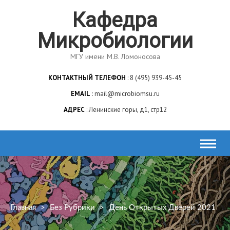
Skip
Кафедра
to
content
Микробиологии
МГУ имени М.В. Ломоносова
КОНТАКТНЫЙ ТЕЛЕФОН
8 (495) 939-45-45
EMAIL
mail@microbiomsu.ru
АДРЕС
Ленинские горы, д1, стр12
Главная
>
Без Рубрики
>
День Открытых Дверей 2021