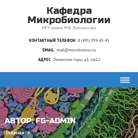
Skip
Кафедра
to
content
Микробиологии
МГУ имени М.В. Ломоносова
КОНТАКТНЫЙ ТЕЛЕФОН
8 (495) 939-45-45
EMAIL
mail@microbiomsu.ru
АДРЕС
Ленинские горы, д1, стр12
АВТОР: FG-ADMIN
Главная
>