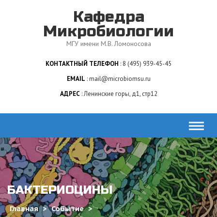
Skip
Кафедра
to
content
Микробиологии
МГУ имени М.В. Ломоносова
КОНТАКТНЫЙ ТЕЛЕФОН
8 (495) 939-45-45
EMAIL
mail@microbiomsu.ru
АДРЕС
Ленинские горы, д1, стр12
БАКТЕРИОЦИНЫ
Главная
>
Событие
>