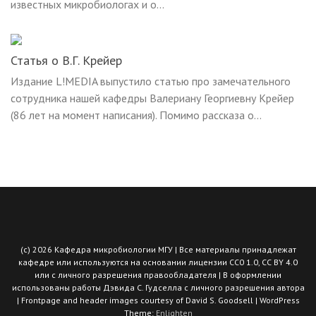
известных микробиологах и о...
Статья о В.Г. Крейер
Издание L!MEDIA выпустило статью про замечательного
сотрудника нашей кафедры Валериану Георгиевну Крейер
(86 лет на момент написания). Помимо рассказа о...
(с) 2026 Кафедра микробиологии МГУ | Все материалы принадлежат
кафедре или используются на основании лицензии CC0 1.0, СС BY 4.0
или с личного разрешения правообладателя | В оформлении
использованы работы Дэвида С. Гудселла с личного разрешения автора
| Frontpage and header images courtesy of David S. Goodsell | WordPress
Theme:
Enlighten