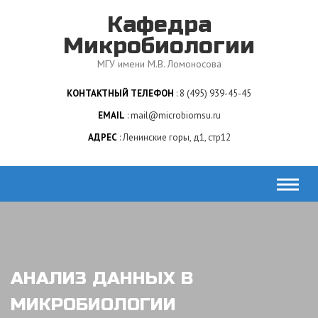
Skip
Кафедра
to
content
Микробиологии
МГУ имени М.В. Ломоносова
КОНТАКТНЫЙ ТЕЛЕФОН
8 (495) 939-45-45
EMAIL
mail@microbiomsu.ru
АДРЕС
Ленинские горы, д1, стр12
АНАЛИЗ ДАННЫХ В
МИКРОБИОЛОГИИ