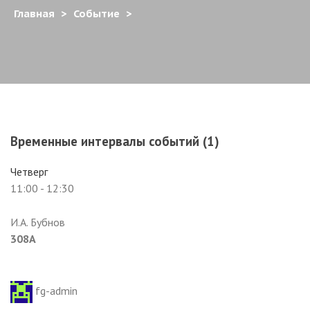
Главная
>
Событие
>
Временные интервалы событий (1)
Четверг
11:00
-
12:30
И.А. Бубнов
308А
fg-admin