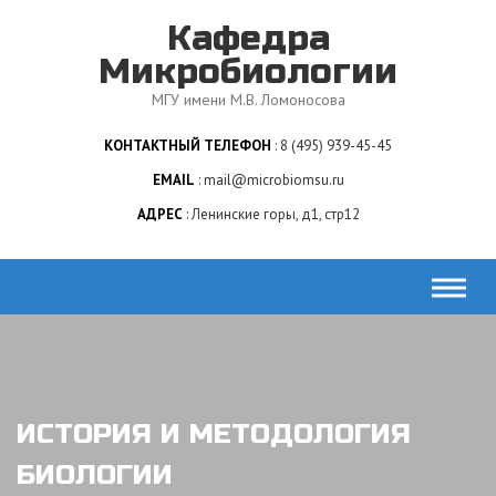
Skip
Кафедра
to
content
Микробиологии
МГУ имени М.В. Ломоносова
КОНТАКТНЫЙ ТЕЛЕФОН
8 (495) 939-45-45
EMAIL
mail@microbiomsu.ru
АДРЕС
Ленинские горы, д1, стр12
ИСТОРИЯ И МЕТОДОЛОГИЯ
БИОЛОГИИ