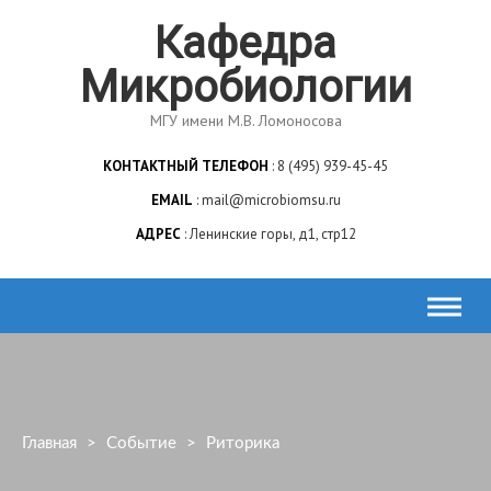
Skip
Кафедра
to
content
Микробиологии
МГУ имени М.В. Ломоносова
КОНТАКТНЫЙ ТЕЛЕФОН
8 (495) 939-45-45
EMAIL
mail@microbiomsu.ru
АДРЕС
Ленинские горы, д1, стр12
Главная
>
Событие
>
Риторика